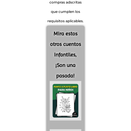
compras adscritas
que cumplen los
requisitos aplicables.
Mira estos
otros cuentos
infantiles,
¡Son una
pasada!