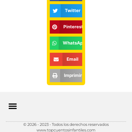
Twitter
Pinterest
WhatsApp
Email
Imprimir
© 2026 - 2023 - Todos los derechos reservados
Política de Privacidad
Política de Cookies
Preferencias de Cookies
www.topcuentosinfantiles.com