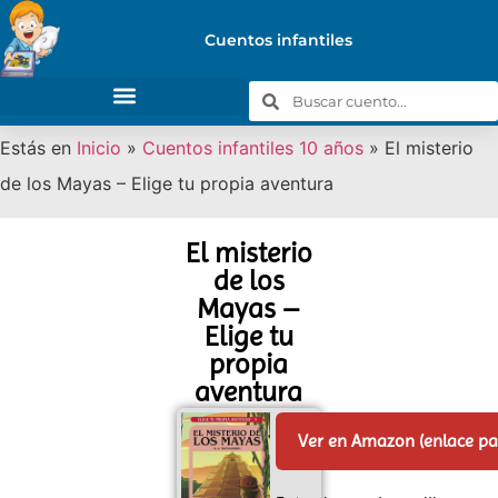
Cuentos infantiles
Estás en
Inicio
»
Cuentos infantiles 10 años
»
El misterio
de los Mayas – Elige tu propia aventura
El misterio
de los
Mayas –
Elige tu
propia
aventura
Ver en Amazon (enlace p