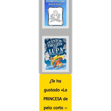
¿Te ha
gustado «La
PRINCESA de
pelo corto –