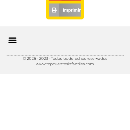
Imprimir
© 2026 - 2023 - Todos los derechos reservados
Política de Privacidad
Política de Cookies
Preferencias de Cookies
www.topcuentosinfantiles.com