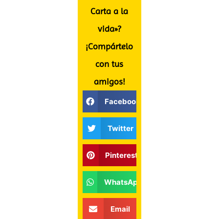
Carta a la
vida»?
¡Compártelo
con tus
amigos!
Facebook
Twitter
Pinterest
WhatsApp
Email