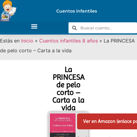
Cuentos infantiles
Estás en
Inicio
»
Cuentos infantiles 8 años
»
La PRINCESA
de pelo corto – Carta a la vida
La
PRINCESA
de pelo
corto –
Carta a la
vida
Ver en Amazon (enlace p