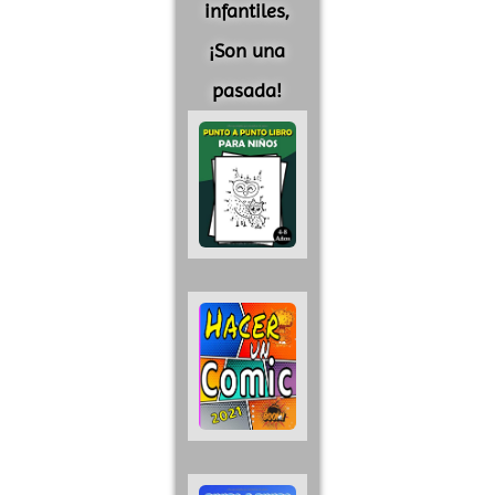
infantiles,
¡Son una
pasada!