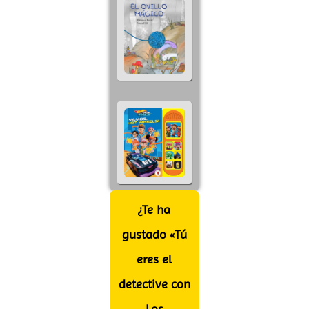
¿Te ha
gustado «Tú
eres el
detective con
Los