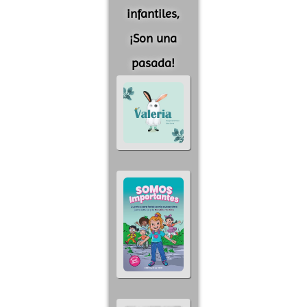
infantiles,
¡Son una
pasada!