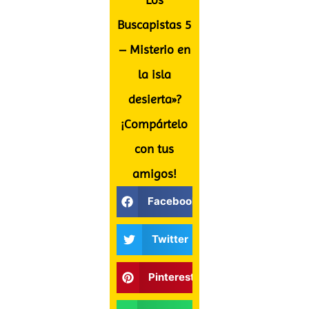
Buscapistas 5
– Misterio en
la isla
desierta»?
¡Compártelo
con tus
amigos!
Facebook
Twitter
Pinterest