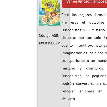
Ver en Amazon (enlace 
Entre los mejores libros 
«Tú eres el detective
Buscapistas 5 – Misterio 
Código ASIN:
desierta» por tan solo 5,
B0CK2SD58M
cuento infantil promete es
imaginación de los niños d
transportarlos a un mund
misterio y aventuras.
Buscapistas, los pequeño
podrán convertirse en de
resolver enigmas en 
desierta.