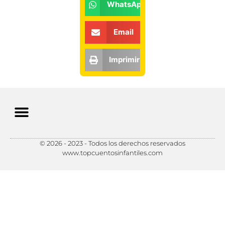
WhatsApp
Email
Imprimir
© 2026 - 2023 - Todos los derechos reservados
Política de Privacidad
Política de Cookies
Preferencias de Cookies
www.topcuentosinfantiles.com