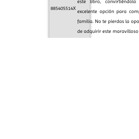
este libro, convirtiéndol
885405514X
excelente opción para comp
familia. No te pierdas la op
de adquirir este maravilloso
disfrutar de historias cortas
dormir que estimulen la cur
creatividad de tus hijos
Pequeños exploradores es 
que sin duda encantará a
familia y se convertirá en u
favoritos en la estantería d
infantiles para niños de
¡Hazte con él y comienza a
junto a tus pequeños lectore