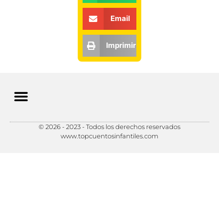
Email
Imprimir
© 2026 - 2023 - Todos los derechos reservados
Política de Privacidad
Política de Cookies
Preferencias de Cookies
www.topcuentosinfantiles.com