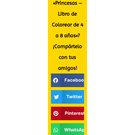
«Princesas –
Libro de
Colorear de 4
a 8 años»?
¡Compártelo
con tus
amigos!
Facebook
Twitter
Pinterest
WhatsApp