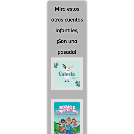
Mira estos
otros cuentos
infantiles,
¡Son una
pasada!