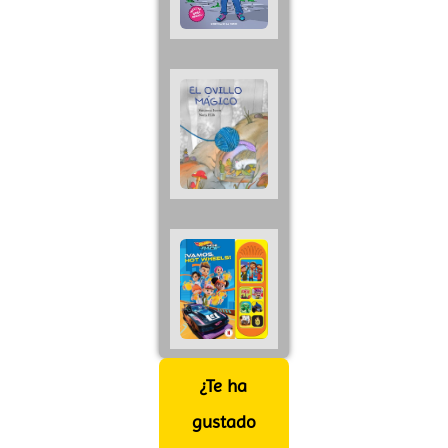
¿Te ha
gustado