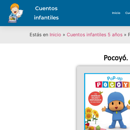
Cuentos
Inicio
Cu
infantiles
Estás en
Inicio
»
Cuentos infantiles 5 años
»
Pocoyó. 