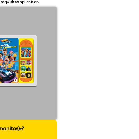
equisitos aplicables.
manitas)»?