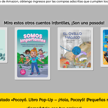
do de Amazon, obtengo ingresos por las compras adscritas que cumplen los r
Mira estos otros cuentos infantiles, ¡Son una pasada!
stado «Pocoyó. Libro Pop-Up – ¡Hola, Pocoyó! (Pequeñas 