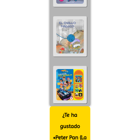
¿Te ha
gustado
«Peter Pan (La