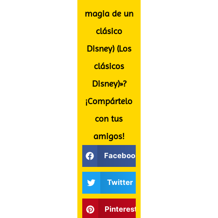
magia de un
clásico
Disney) (Los
clásicos
Disney)»?
¡Compártelo
con tus
amigos!
Facebook
Twitter
Pinterest