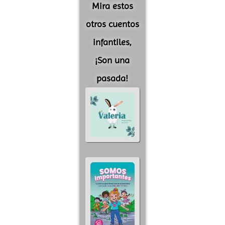
Mira estos
otros cuentos
infantiles,
¡Son una
pasada!