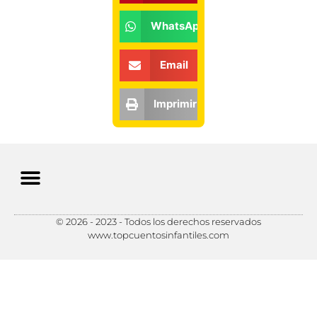
WhatsApp
Email
Imprimir
© 2026 - 2023 - Todos los derechos reservados
Política de Privacidad
Política de Cookies
Preferencias de Cookies
www.topcuentosinfantiles.com