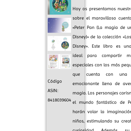
Hoy os presentamos nuestr
sobre el maravilloso cuento
«Peter Pan (La magia de un
Disney)» de la colección «Los
Disney». Este libro es un
ideal para compartir m
especiales con los más peq
que cuenta con una h
Código
emocionante llena de ave
ASIN:
magia. Los personajes caris
8418039604
el mundo fantástico de P
harán volar la imaginació
niños, estimulando su crea
curiosidad. Además, su