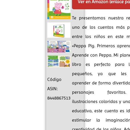
Ver en Amazon (enlace p
Te presentamos nuestra r
uno de los cuentos más p
entre los niños en este 
«Peppa Pig. Primeros apren
Aprende con Peppa. Mi plane
libro es perfecto para 
pequeños, ya que les 
Código
aprender de forma divertid
ASIN:
personajes favorito
8448867513
ilustraciones coloridas y una
educativa, este cuento es i
estimular la imaginaci
creatividad de los niños. A