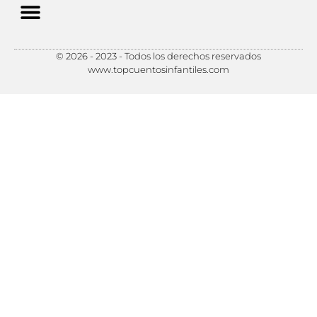
© 2026 - 2023 - Todos los derechos reservados
Política de Privacidad
Política de Cookies
Preferencias de Cookies
www.topcuentosinfantiles.com