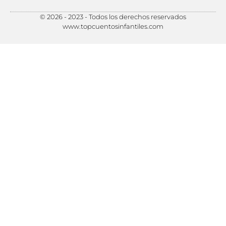
© 2026 - 2023 - Todos los derechos reservados
Política de Privacidad
Política de Cookies
Preferencias de Cookies
www.topcuentosinfantiles.com