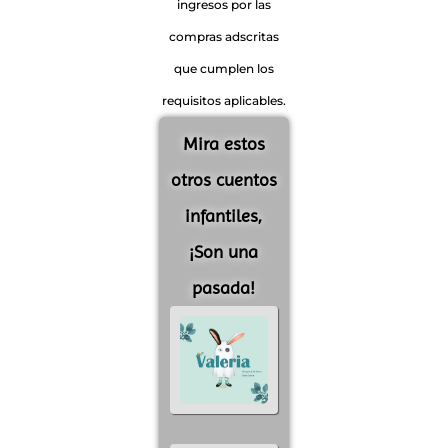
ingresos por las
compras adscritas
que cumplen los
requisitos aplicables.
Mira estos
otros cuentos
infantiles,
¡Son una
pasada!