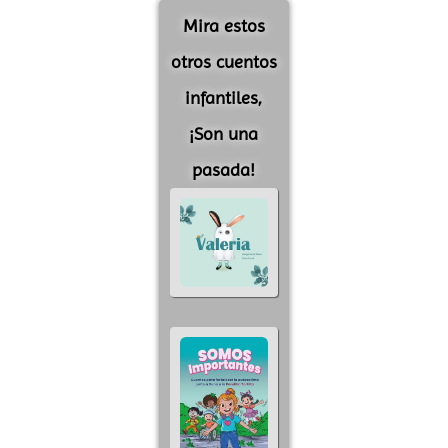
Mira estos
otros cuentos
infantiles,
¡Son una
pasada!