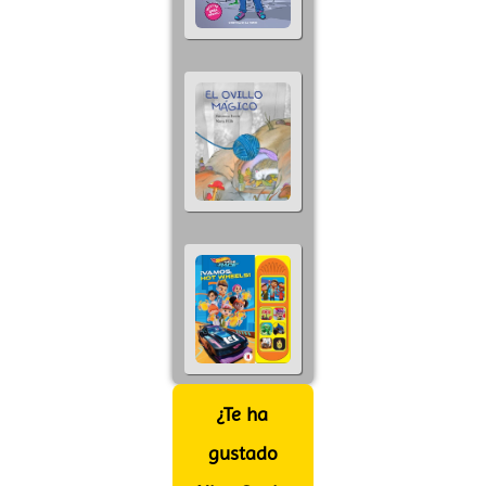
¿Te ha
gustado