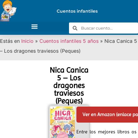
Cuentos infantiles
Estás en
Inicio
»
Cuentos infantiles 5 años
»
Nica Canica 5
– Los dragones traviesos (Peques)
Nica Canica
5 – Los
dragones
traviesos
(Peques)
Ver en Amazon (enlace p
Entre los mejores libros o