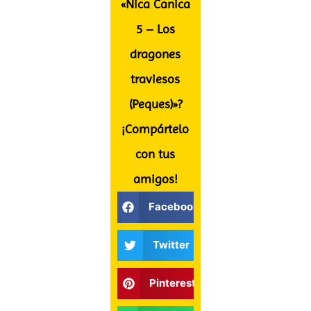
«Nica Canica
5 – Los
dragones
traviesos
(Peques)»?
¡Compártelo
con tus
amigos!
Facebook
Twitter
Pinterest