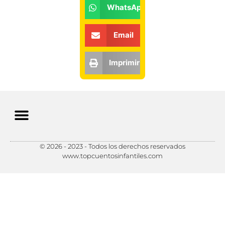
WhatsApp
Email
Imprimir
© 2026 - 2023 - Todos los derechos reservados
Política de Privacidad
Política de Cookies
Preferencias de Cookies
www.topcuentosinfantiles.com