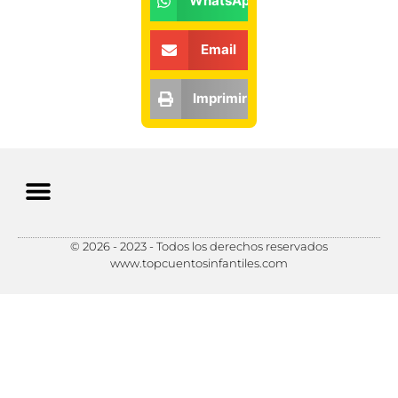
WhatsApp
Email
Imprimir
© 2026 - 2023 - Todos los derechos reservados
Política de Privacidad
Política de Cookies
Preferencias de Cookies
www.topcuentosinfantiles.com