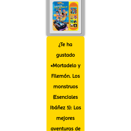
¿Te ha
gustado
«Mortadelo y
Filemón. Los
monstruos
(Esenciales
Ibáñez 5): Las
mejores
aventuras de