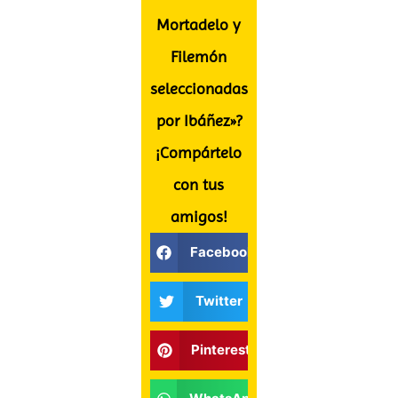
Mortadelo y
Filemón
seleccionadas
por Ibáñez»?
¡Compártelo
con tus
amigos!
Facebook
Twitter
Pinterest