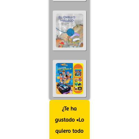
¿Te ha
gustado «Lo
quiero todo