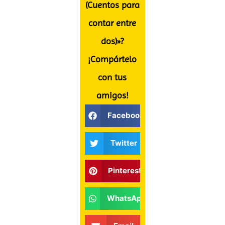
(Cuentos para
contar entre
dos)»?
¡Compártelo
con tus
amigos!
Facebook
Twitter
Pinterest
WhatsApp