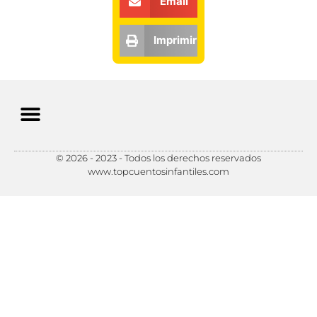
Email
Imprimir
© 2026 - 2023 - Todos los derechos reservados
Política de Privacidad
Política de Cookies
Preferencias de Cookies
www.topcuentosinfantiles.com