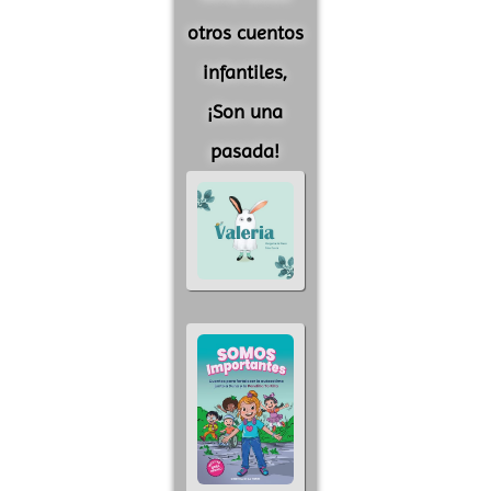
otros cuentos
infantiles,
¡Son una
pasada!