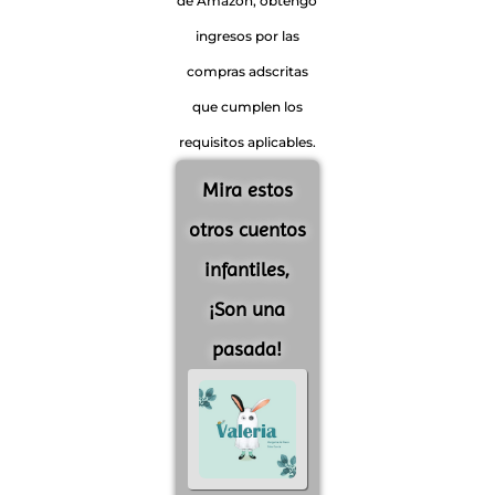
de Amazon, obtengo
ingresos por las
compras adscritas
que cumplen los
requisitos aplicables.
Mira estos
otros cuentos
infantiles,
¡Son una
pasada!