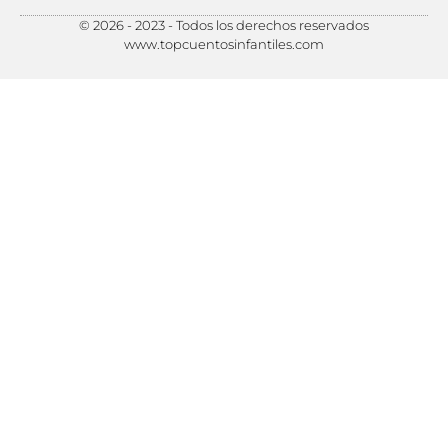
© 2026 - 2023 - Todos los derechos reservados
Política de Privacidad
Política de Cookies
Preferencias de Cookies
www.topcuentosinfantiles.com