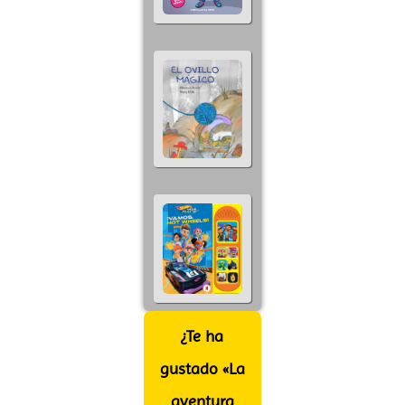
¿Te ha
gustado «La
aventura