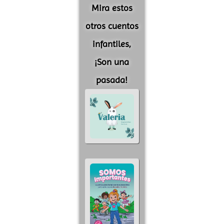
Mira estos
otros cuentos
infantiles,
¡Son una
pasada!