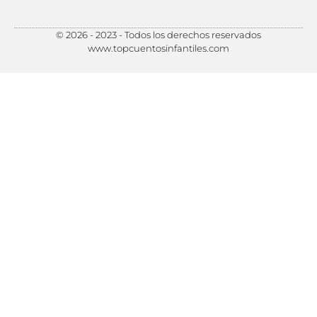
© 2026 - 2023 - Todos los derechos reservados
Política de Privacidad
Política de Cookies
Preferencias de Cookies
www.topcuentosinfantiles.com