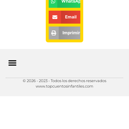
WhatsApp
Email
Imprimir
© 2026 - 2023 - Todos los derechos reservados
Política de Privacidad
Política de Cookies
Preferencias de Cookies
www.topcuentosinfantiles.com