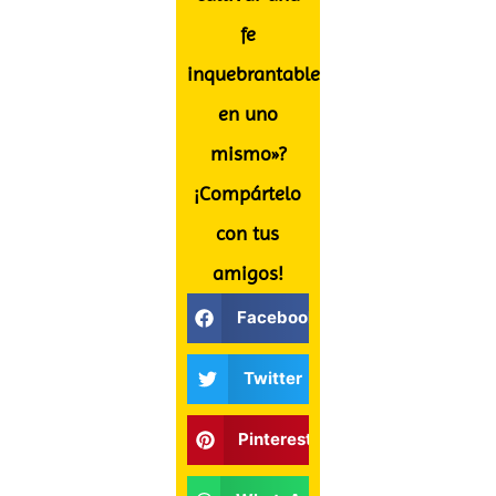
fe
inquebrantable
en uno
mismo»?
¡Compártelo
con tus
amigos!
Facebook
Twitter
Pinterest