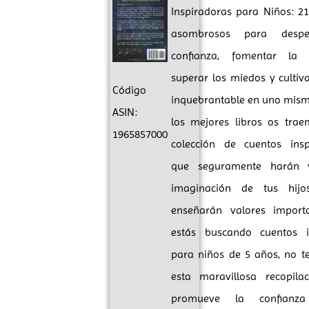
Inspiradoras para Niños: 2
asombrosos para despe
confianza, fomentar la v
superar los miedos y cultiv
Código
inquebrantable en uno mism
ASIN:
los mejores libros os trae
1965857000
colección de cuentos insp
que seguramente harán v
imaginación de tus hijo
enseñarán valores importa
estás buscando cuentos in
para niños de 5 años, no t
esta maravillosa recopila
promueve la confian