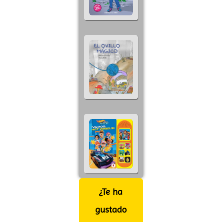
¿Te ha
gustado