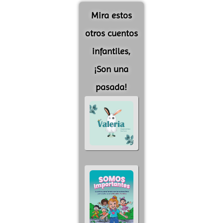
Mira estos
otros cuentos
infantiles,
¡Son una
pasada!