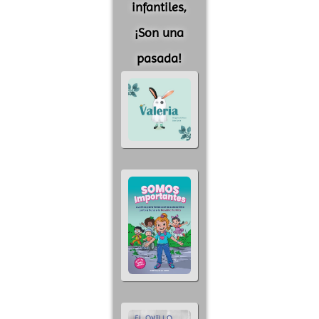
infantiles,
¡Son una
pasada!