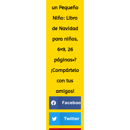
un Pequeño
Niño: Libro
de Navidad
para niños,
6×9, 26
páginas»?
¡Compártelo
con tus
amigos!
Facebook
Twitter