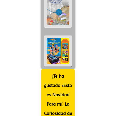
¿Te ha
gustado «Esto
es Navidad
Para mí, La
Curiosidad de