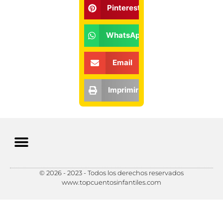
Pinterest
WhatsApp
Email
Imprimir
© 2026 - 2023 - Todos los derechos reservados
Política de Privacidad
Política de Cookies
Preferencias de Cookies
www.topcuentosinfantiles.com