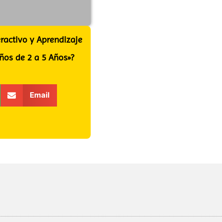
ractivo y Aprendizaje
ños de 2 a 5 Años»?
Email