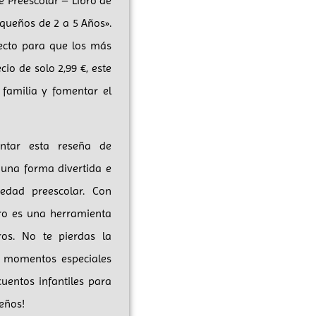
e Preescolar – Libro de
equeños de 2 a 5 Años».
fecto para que los más
o de solo 2,99 €, este
 familia y fomentar el
entar esta reseña de
 una forma divertida e
 edad preescolar. Con
bro es una herramienta
ros. No te pierdas la
de momentos especiales
uentos infantiles para
eños!