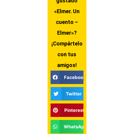
gustado
«Elmer. Un
cuento –
Elmer»?
¡Compártelo
con tus
amigos!
Facebook
Twitter
Pinterest
WhatsApp