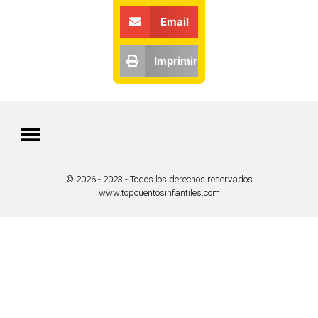
Email
Imprimir
© 2026 - 2023 - Todos los derechos reservados
Política de Privacidad
Política de Cookies
Preferencias de Cookies
www.topcuentosinfantiles.com