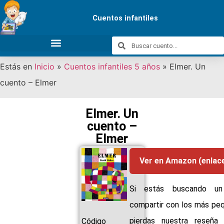
Cuentos infantiles
Estás en
Inicio
»
Cuentos infantiles 5 años
»
Elmer. Un
cuento – Elmer
Elmer. Un
cuento –
Elmer
Ver en Amazon (enlac
Si estás buscando un
compartir con los más peq
pierdas nuestra reseña 
Código