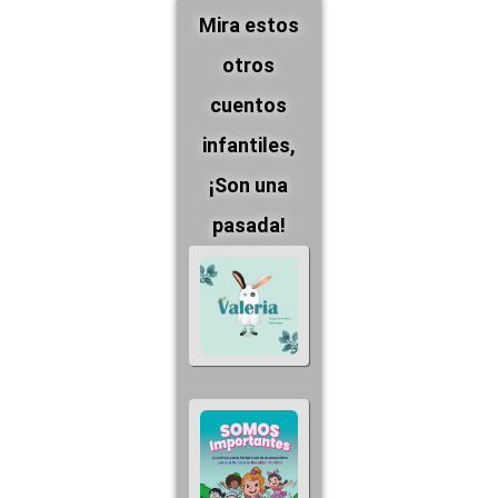
Mira estos
otros
cuentos
infantiles,
¡Son una
pasada!