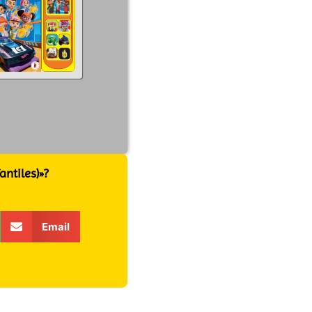
ntiles)»?
Email