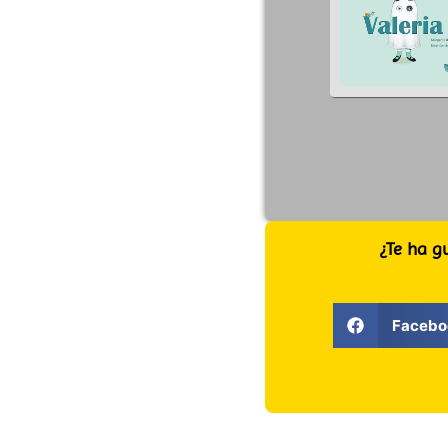
¿Te ha g
Facebo