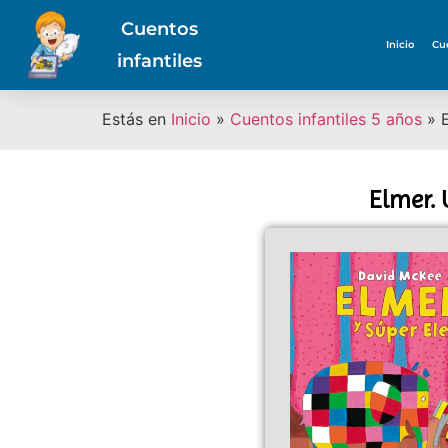
Cuentos
Inicio
Cu
infantiles
Estás en
Inicio
»
Cuentos infantiles 5 años
»
Elmer. 