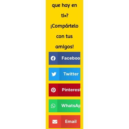
que hay en
ti»?
¡Compártelo
con tus
amigos!
Facebook
Twitter
Pinterest
WhatsApp
Email