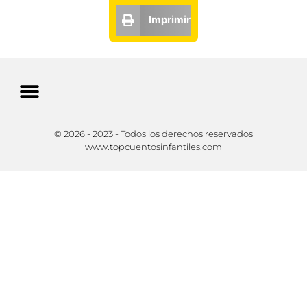
Imprimir
© 2026 - 2023 - Todos los derechos reservados
Política de Privacidad
Política de Cookies
Preferencias de Cookies
www.topcuentosinfantiles.com