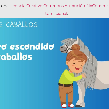
o una
Licencia Creative Commons Atribución-NoComercia
Internacional
.