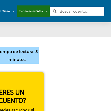
e Miedo
Tienda de cuentos
iempo de lectura: 5
minutos
IERES UN
CUENTO?
puedes escuchar el