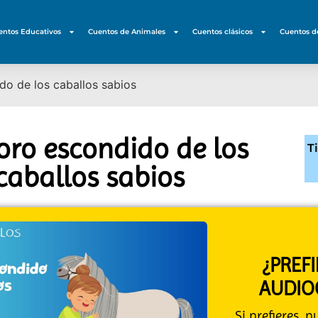
entos Educativos
Cuentos de Animales
Cuentos clásicos
Cuentos d
do de los caballos sabios
soro escondido de los
T
caballos sabios
¿PREF
AUDIO
Si prefieres, 