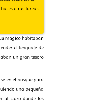
 haces otras tareas
que mágico habitaban
tender el lenguaje de
rdaban un gran tesoro
rse en el bosque para
siguiendo una pequeña
n al claro donde los