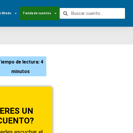
e Miedo
Tienda de cuentos
iempo de lectura: 4
minutos
IERES UN
CUENTO?
puedes escuchar el