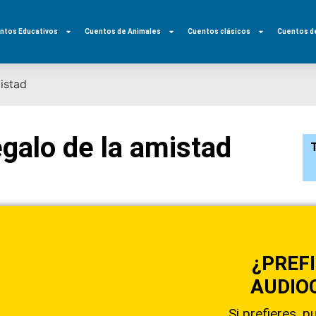
ntos Educativos
Cuentos de Animales
Cuentos clásicos
Cuentos d
mistad
egalo de la amistad
T
¿PREF
AUDIO
Si prefieres, 