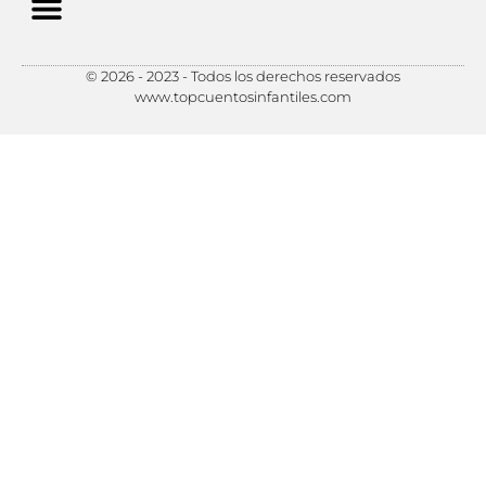
© 2026 - 2023 - Todos los derechos reservados
Política de Privacidad
Política de Cookies
Preferencias de Cookies
www.topcuentosinfantiles.com