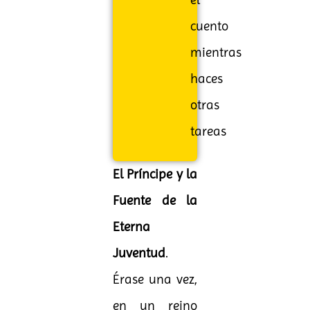
cuento
mientras
haces
otras
tareas
El Príncipe y la
Fuente de la
Eterna
Juventud
.
Érase una vez,
en un reino