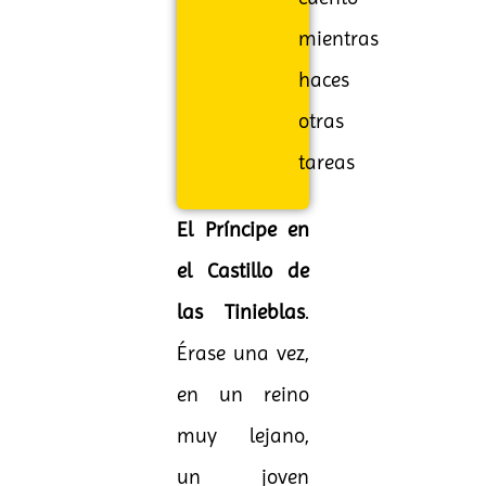
mientras
haces
otras
tareas
El Príncipe en
el Castillo de
las Tinieblas
.
Érase una vez,
en un reino
muy lejano,
un joven