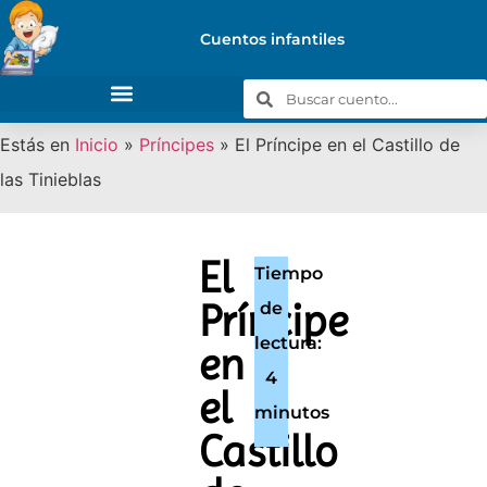
Cuentos infantiles
Estás en
Inicio
»
Príncipes
»
El Príncipe en el Castillo de
las Tinieblas
El
Tiempo
Príncipe
de
lectura:
en
4
el
minutos
Castillo