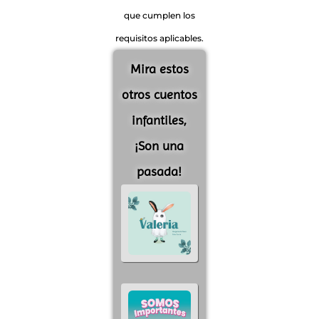
que cumplen los
requisitos aplicables.
Mira estos
otros cuentos
infantiles,
¡Son una
pasada!