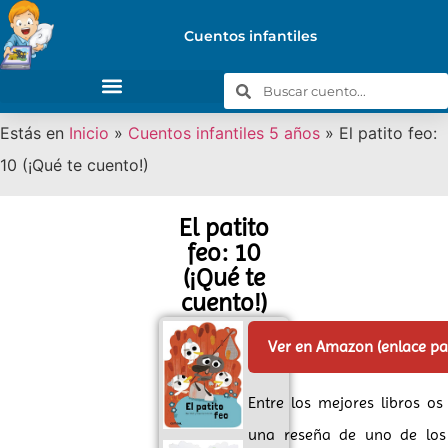
Cuentos infantiles
Estás en
Inicio
»
Cuentos infantiles 5 años
»
El patito feo:
10 (¡Qué te cuento!)
El patito
feo: 10
(¡Qué te
cuento!)
Ver en Amazon (enlace p
Entre los mejores libros o
una reseña de uno de los