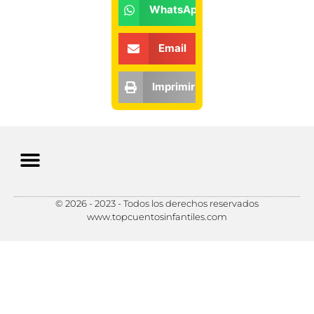
WhatsApp
Email
Imprimir
© 2026 - 2023 - Todos los derechos reservados
Política de Privacidad
Política de Cookies
Preferencias de Cookies
www.topcuentosinfantiles.com