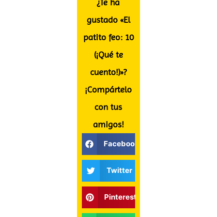
¿Te ha
gustado «El
patito feo: 10
(¡Qué te
cuento!)»?
¡Compártelo
con tus
amigos!
Facebook
Twitter
Pinterest