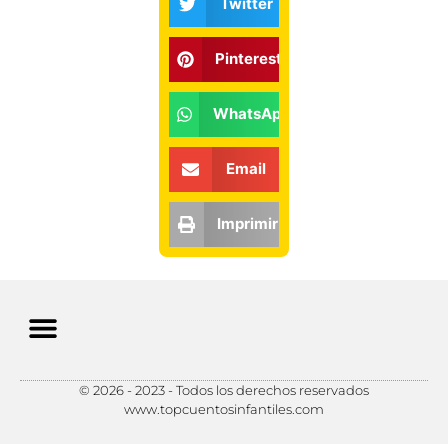
Twitter
Pinterest
WhatsApp
Email
Imprimir
© 2026 - 2023 - Todos los derechos reservados
Política de Privacidad
Política de Cookies
Preferencias de Cookies
www.topcuentosinfantiles.com