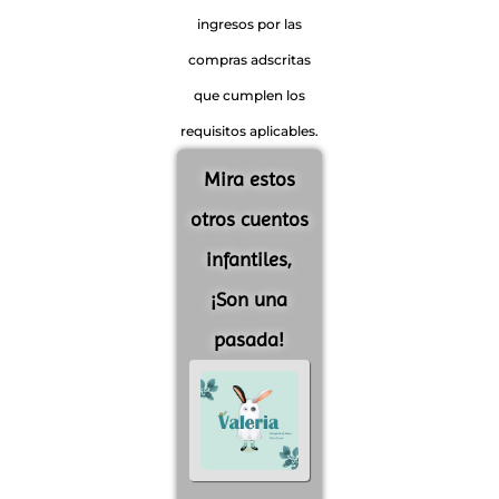
ingresos por las
compras adscritas
que cumplen los
requisitos aplicables.
Mira estos
otros cuentos
infantiles,
¡Son una
pasada!