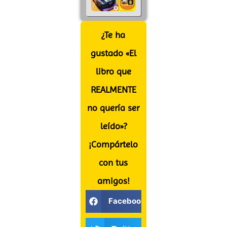
¿Te ha
gustado «El
libro que
REALMENTE
no quería ser
leído»?
¡Compártelo
con tus
amigos!
Facebook