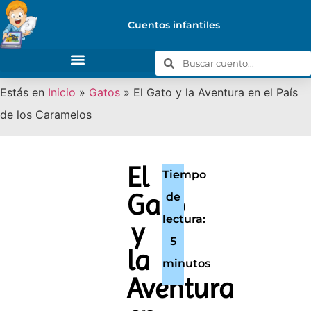
Cuentos infantiles
Estás en
Inicio
»
Gatos
»
El Gato y la Aventura en el País
de los Caramelos
El
Tiempo
Gato
de
lectura:
y
5
la
minutos
Aventura