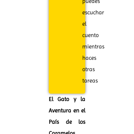
puedes
escuchar
el
cuento
mientras
haces
otras
tareas
El Gato y la
Aventura en el
País de los
Caramelos
.