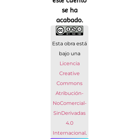
este cuento
se ha
acabado.
Esta obra está
bajo una
Licencia
Creative
Commons
Atribución-
NoComercial-
SinDerivadas
4.0
Internacional
.