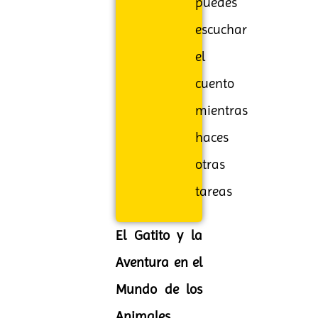
puedes
escuchar
el
cuento
mientras
haces
otras
tareas
El Gatito y la
Aventura en el
Mundo de los
Animales
.