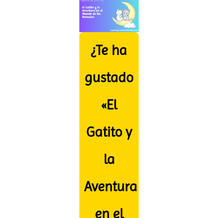
¿Te ha
gustado
«El
Gatito y
la
Aventura
en el