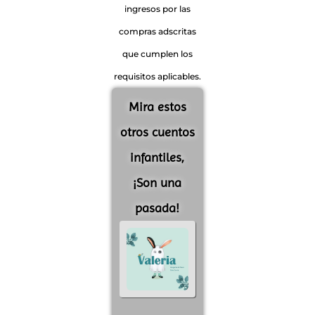
ingresos por las
compras adscritas
que cumplen los
requisitos aplicables.
Mira estos
otros cuentos
infantiles,
¡Son una
pasada!