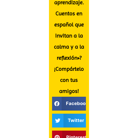
aprendizaje.
Cuentos en
español que
invitan a la
calma y a la
reflexión»?
¡Compártelo
con tus
amigos!
Facebook
Twitter
Pinterest