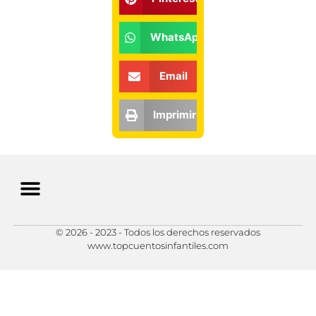
WhatsApp
Email
Imprimir
© 2026 - 2023 - Todos los derechos reservados
Política de Privacidad
Política de Cookies
Preferencias de Cookies
www.topcuentosinfantiles.com