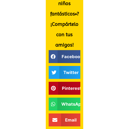
niños
fantásticos»?
¡Compártelo
con tus
amigos!
Facebook
Twitter
Pinterest
WhatsApp
Email