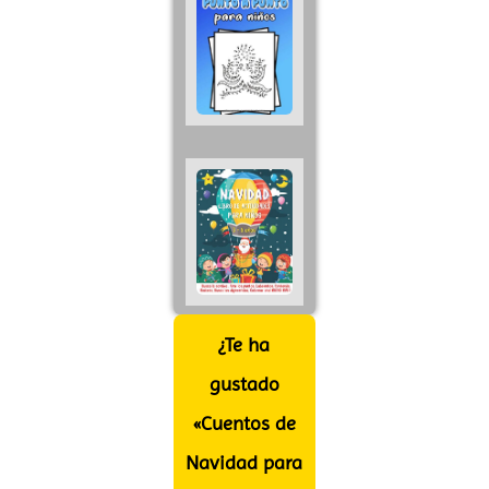
¿Te ha
gustado
«Cuentos de
Navidad para