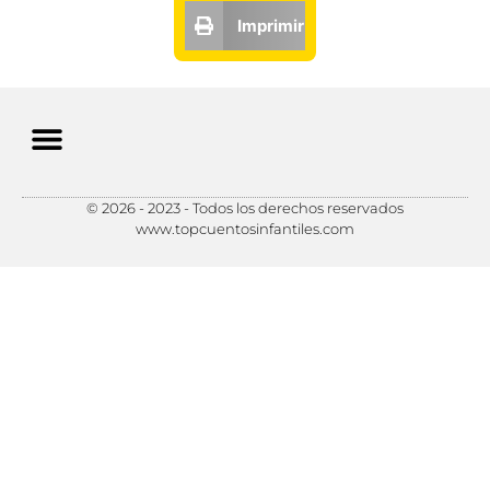
Imprimir
© 2026 - 2023 - Todos los derechos reservados
Política de Privacidad
Política de Cookies
Preferencias de Cookies
www.topcuentosinfantiles.com