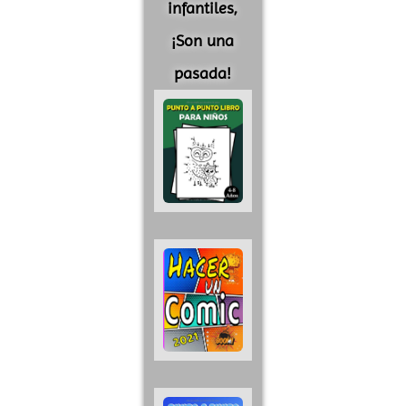
infantiles,
¡Son una
pasada!