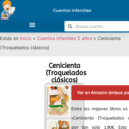
Cuentos infantiles
Estás en
Inicio
»
Cuentos infantiles 5 años
»
Cenicienta
(Troquelados clásicos)
Cenicienta
(Troquelados
clásicos)
Ver en Amazon (enlace p
Entre los mejores libros o
«Cenicienta (Troquelados c
por tan solo 1.90€. Est