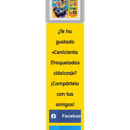
¿Te ha
gustado
«Cenicienta
(Troquelados
clásicos)»?
¡Compártelo
con tus
amigos!
Facebook