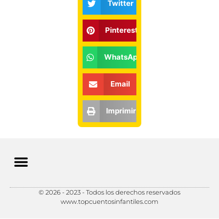
Twitter
Pinterest
WhatsApp
Email
Imprimir
© 2026 - 2023 - Todos los derechos reservados
Política de Privacidad
Política de Cookies
Preferencias de Cookies
www.topcuentosinfantiles.com