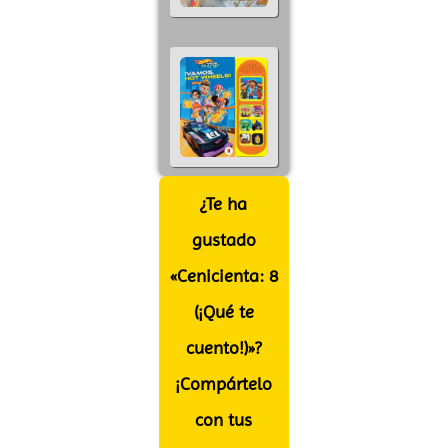
¿Te ha
gustado
«Cenicienta: 8
(¡Qué te
cuento!)»?
¡Compártelo
con tus