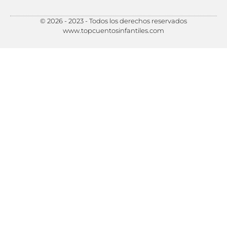
© 2026 - 2023 - Todos los derechos reservados
Política de Privacidad
Política de Cookies
Preferencias de Cookies
www.topcuentosinfantiles.com