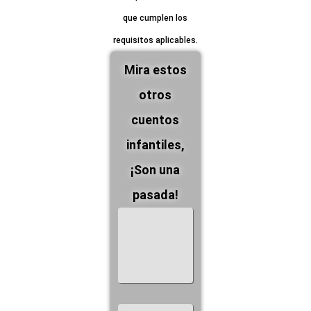
compras adscritas
que cumplen los
requisitos aplicables.
Mira estos
otros cuentos
infantiles,
¡Son una
pasada!