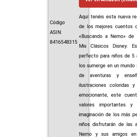
Aquí tenéis esta nueva rese
Código
de los mejores cuentos que
ASIN:
«Buscando a Nemo» de la c
8416548315
Mis Clásicos Disney. Este 
perfecto para niños de 5 
que los sumerge en u
mágico lleno de aven
enseñanzas. Con ilustr
coloridas y una hi
emocionante, este cuento 
valores importantes y est
imaginación de los más p
Los niños disfrutarán
aventuras de Nemo y sus a