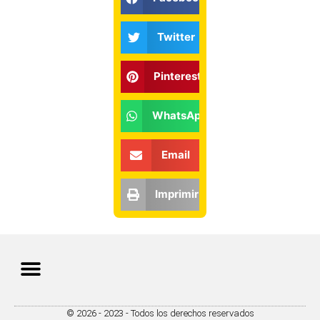
Twitter
Pinterest
WhatsApp
Email
Imprimir
© 2026 - 2023 - Todos los derechos reservados
Política de Privacidad
Política de Cookies
Preferencias de Cookies
www.topcuentosinfantiles.com