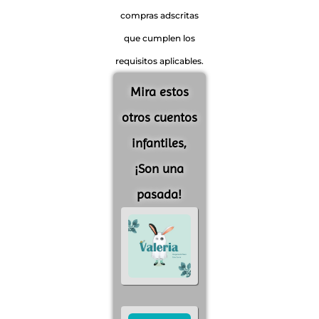
compras adscritas
que cumplen los
requisitos aplicables.
Mira estos
otros cuentos
infantiles,
¡Son una
pasada!