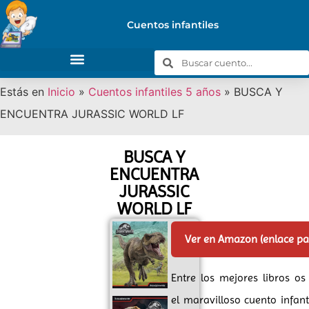
Cuentos infantiles
Estás en
Inicio
»
Cuentos infantiles 5 años
»
BUSCA Y
ENCUENTRA JURASSIC WORLD LF
BUSCA Y
ENCUENTRA
JURASSIC
WORLD LF
Ver en Amazon (enlace p
Entre los mejores libros o
el maravilloso cuento infant