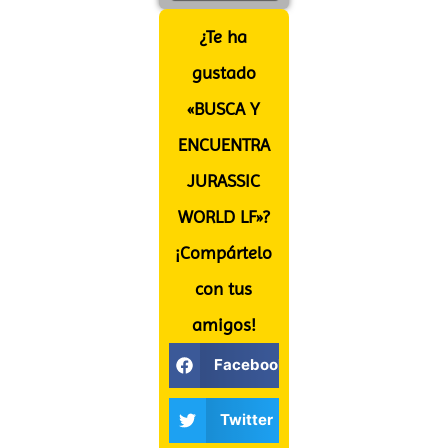
¿Te ha
gustado
«BUSCA Y
ENCUENTRA
JURASSIC
WORLD LF»?
¡Compártelo
con tus
amigos!
Facebook
Twitter