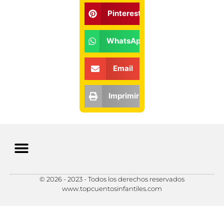
Pinterest
WhatsApp
Email
Imprimir
© 2026 - 2023 - Todos los derechos reservados
Política de Privacidad
Política de Cookies
Preferencias de Cookies
www.topcuentosinfantiles.com