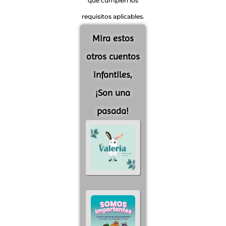
que cumplen los
requisitos aplicables.
Mira estos
otros cuentos
infantiles,
¡Son una
pasada!