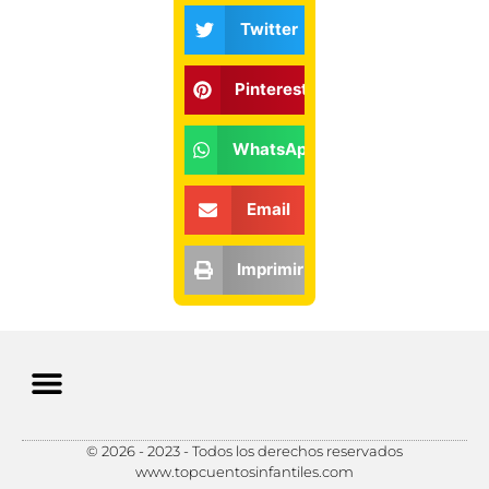
Twitter
Pinterest
WhatsApp
Email
Imprimir
© 2026 - 2023 - Todos los derechos reservados
Política de Privacidad
Política de Cookies
Preferencias de Cookies
www.topcuentosinfantiles.com