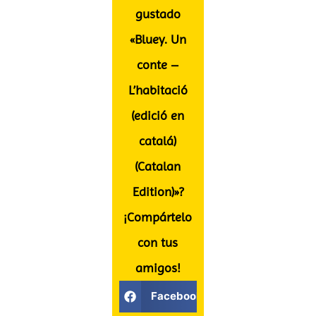
gustado
«Bluey. Un
conte –
L’habitació
(edició en
catalá)
(Catalan
Edition)»?
¡Compártelo
con tus
amigos!
Facebook