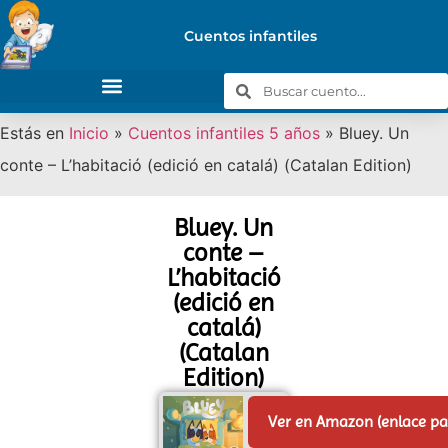
Cuentos infantiles
Estás en
Inicio
»
Cuentos infantiles 5 años
»
Bluey. Un
conte – L’habitació (edició en catalá) (Catalan Edition)
Bluey. Un
conte –
L’habitació
(edició en
catalá)
(Catalan
Edition)
Ver en Amazon (enlace p