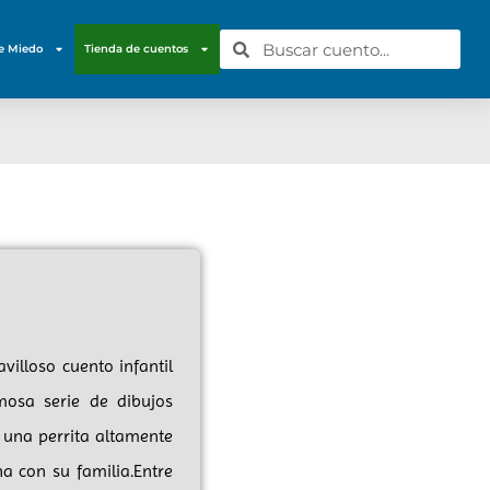
e Miedo
Tienda de cuentos
illoso cuento infantil
amosa serie de dibujos
, una perrita altamente
a con su familia.Entre