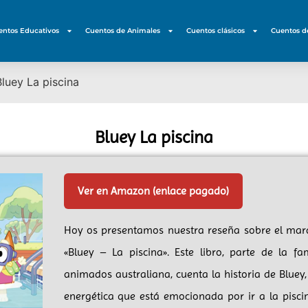
entos Educativos
Cuentos de Animales
Cuentos clásicos
Cuentos d
Bluey La piscina
Bluey La piscina
Ver en Amazon (enlace pagado)
Hoy os presentamos nuestra reseña sobre el marav
«Bluey – La piscina». Este libro, parte de la f
animados australiana, cuenta la historia de Bluey
energética que está emocionada por ir a la piscin