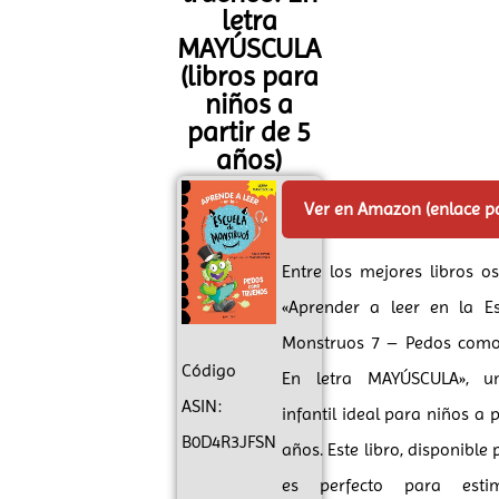
letra
MAYÚSCULA
(libros para
niños a
partir de 5
años)
Ver en Amazon (enlace p
Entre los mejores libros o
«Aprender a leer en la E
Monstruos 7 – Pedos como
Código
En letra MAYÚSCULA», u
ASIN:
infantil ideal para niños a p
B0D4R3JFSN
años. Este libro, disponible 
es perfecto para esti