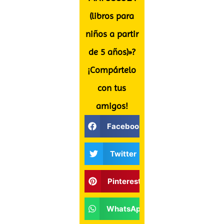
(libros para
niños a partir
de 5 años)»?
¡Compártelo
con tus
amigos!
Facebook
Twitter
Pinterest
WhatsApp