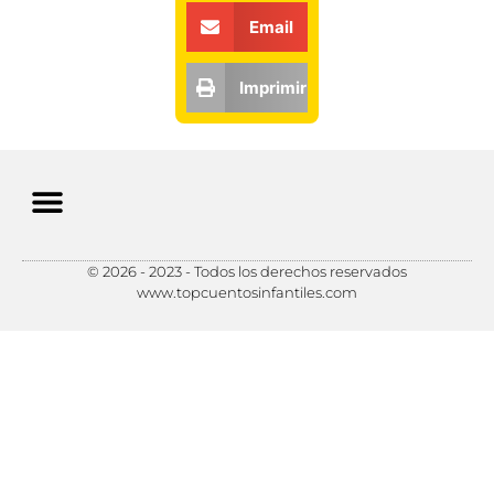
Email
Imprimir
© 2026 - 2023 - Todos los derechos reservados
Política de Privacidad
Política de Cookies
Preferencias de Cookies
www.topcuentosinfantiles.com