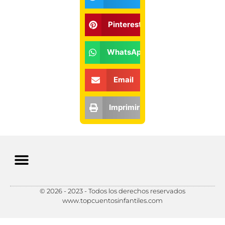
Pinterest
WhatsApp
Email
Imprimir
© 2026 - 2023 - Todos los derechos reservados
Política de Privacidad
Política de Cookies
Preferencias de Cookies
www.topcuentosinfantiles.com