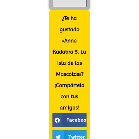
¿Te ha
gustado
«Anna
Kadabra 5. La
Isla de las
Mascotas»?
¡Compártelo
con tus
amigos!
Facebook
Twitter