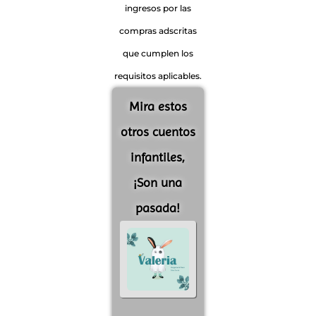
ingresos por las
compras adscritas
que cumplen los
requisitos aplicables.
Mira estos
otros cuentos
infantiles,
¡Son una
pasada!