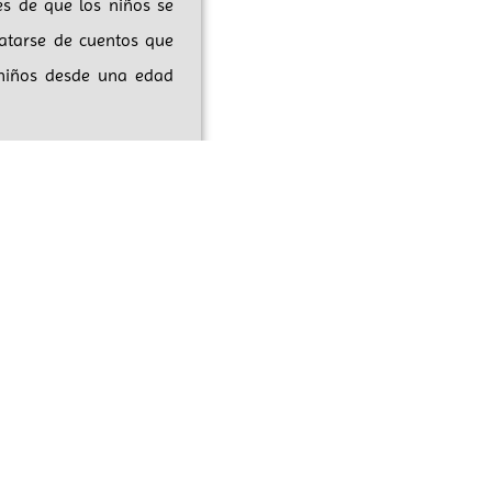
es de que los niños se
atarse de cuentos que
 niños desde una edad
a de tus pequeños con
ores para Niños» es un
 familia. Las historias
desarrollar valores y
antiles», este libro es
a y momentos de abrazo