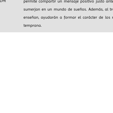
LPR
permite compartir un mensaje positivo justo ant
sumerjan en un mundo de sueños. Además, al tr
enseñan, ayudarán a formar el carácter de los
temprana.
No pierdas la oportunidad de enriquecer la vid
estas entrañables historias. «20 Cuentos con Val
regalo ideal que les brindará risas y reflexiones.
Te animamos a adquirir este libro y disfrutarlo en
infantiles para niños son imprescindibles para 
fomentar la lectura. Publicado por «Top Cuentos Inf
una excelente elección para las rutinas de lectur
antes de dormir. ¡No te lo pierdas!
Ver en Amazon (enlace pagado)